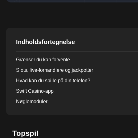
Indholdsfortegnelse
Grænser du kan forvente
Slots, live-forhandlere og jackpotter
Hvad kan du spille på din telefon?
Swift Casino-app
Nøglemoduler
Topspil