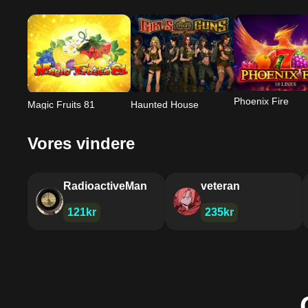
Haunted House
Phoenix Fire
Magic Fruits 81
Vores vindere
Rodrigo
RadioactiveMan
251kr
121kr