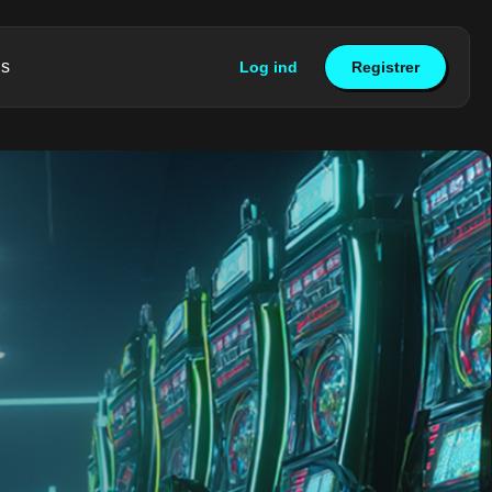
us
Log ind
Registrer