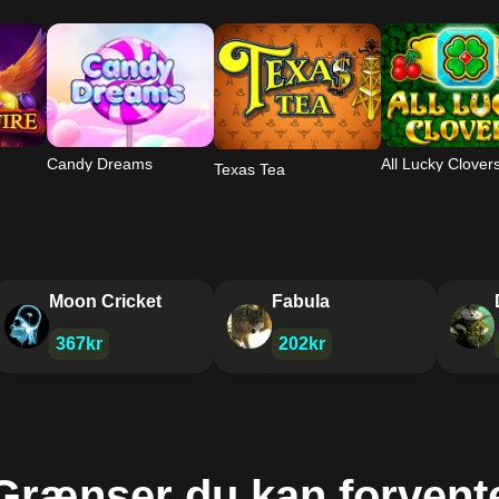
Candy Dreams
All Lucky Clover
Texas Tea
veteran
Moon Cricket
235kr
367kr
Grænser du kan forvent