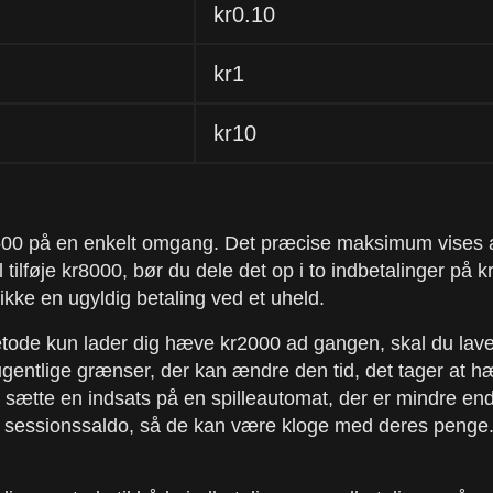
kr0.10
kr1
kr10
500 på en enkelt omgang. Det præcise maksimum vises alti
tilføje kr8000, bør du dele det op i to indbetalinger på 
r ikke en ugyldig betaling ved et uheld.
n metode kun lader dig hæve kr2000 ad gangen, skal du l
entlige grænser, der kan ændre den tid, det tager at hæv
g sætte en indsats på en spilleautomat, der er mindre en
sessionssaldo, så de kan være kloge med deres penge. 