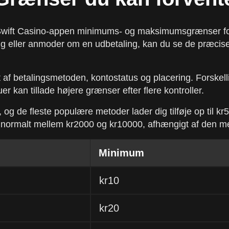
wift Casino-appen minimums- og maksimumsgrænser for at 
ing eller anmoder om en udbetaling, kan du se de præc
f betalingsmetoden, kontostatus og placering. Forskelli
r kan tillade højere grænser efter flere kontroller.
og de fleste populære metoder lader dig tilføje op til kr
ormalt mellem kr2000 og kr10000, afhængigt af den meto
Minimum
kr10
kr20