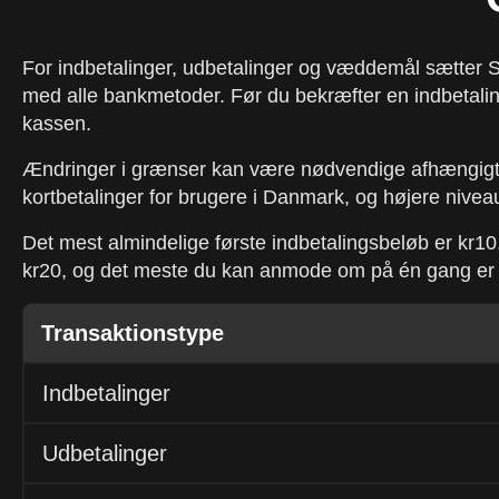
For indbetalinger, udbetalinger og væddemål sætter S
med alle bankmetoder. Før du bekræfter en indbetal
kassen.
Ændringer i grænser kan være nødvendige afhængigt a
kortbetalinger for brugere i Danmark, og højere niveaue
Det mest almindelige første indbetalingsbeløb er kr10, 
kr20, og det meste du kan anmode om på én gang er n
Transaktionstype
Indbetalinger
Udbetalinger