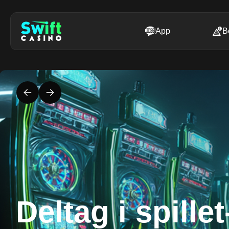
App
B
Deltag i spillet