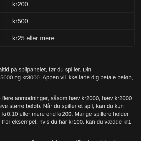
kr200
kr500
kr25 eller mere
d på spilpanelet, før du spiller. Din
kr5000 og kr3000. Appen vil ikke lade dig betale beløb,
ave flere anmodninger, såsom hæv kr2000, hæv kr2000
e større beløb. Når du spiller et spil, kan du kun
d kr0.10 eller mere end kr200. Mange spillere holder
For eksempel, hvis du har kr100, kan du vædde kr1