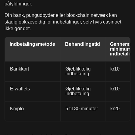
påfyldninger.
Din bank, pungudbyder eller blockchain netværk kan
stadig opkræve dig for indbetalinger, selv hvis casinoet
ikke gør det.
Indbetalingsmetode
Behandlingstid
Gennemsni
minimum
indbetalin
Bankkort
Øjeblikkelig
kr10
indbetaling
E-wallets
Øjeblikkelig
kr10
indbetaling
Krypto
5 til 30 minutter
kr20