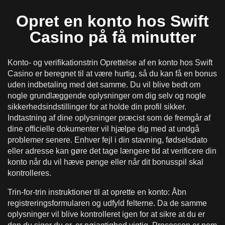
Opret en konto hos Swift
Casino på få minutter
Konto- og verifikationstrin Oprettelse af en konto hos Swift
Casino er beregnet til at være hurtig, så du kan få en bonus
uden indbetaling med det samme. Du vil blive bedt om
nogle grundlæggende oplysninger om dig selv og nogle
sikkerhedsindstillinger for at holde din profil sikker.
Indtastning af dine oplysninger præcist som de fremgår af
dine officielle dokumenter vil hjælpe dig med at undgå
problemer senere. Enhver fejl i din stavning, fødselsdato
eller adresse kan gøre det tage længere tid at verificere din
konto når du vil hæve penge eller når dit bonusspil skal
kontrolleres.
Trin-for-trin instruktioner til at oprette en konto: Åbn
registreringsformularen og udfyld felterne. Da de samme
oplysninger vil blive kontrolleret igen for at sikre at du er