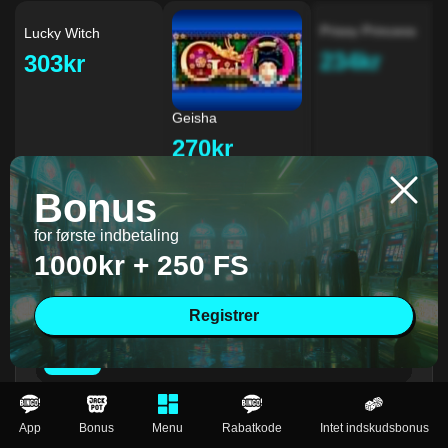
Lucky Witch
Geisha
Prissy Princess
303kr
270kr
234kr
Bonus
for første indbetaling
Placer dit væddemål
1000kr + 250 FS
Registrer
Alle
App
Bonus
Menu
Rabatkode
Intet indskudsbonus
06.08.2026
21:20