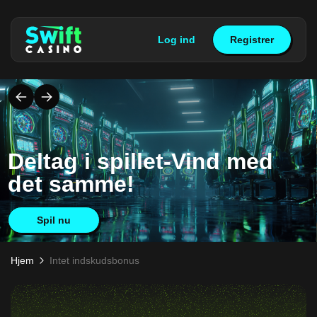
Log ind
Registrer
Deltag i spillet-Vind med
det samme!
Spil nu
Hjem
Intet indskudsbonus