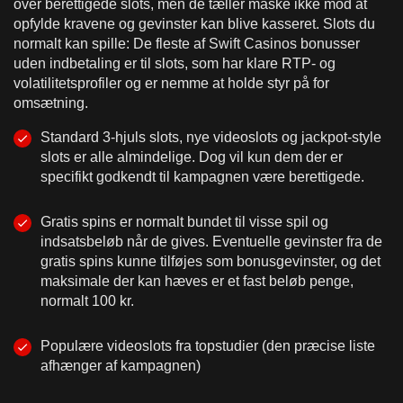
over berettigede slots, men de tæller måske ikke mod at
opfylde kravene og gevinster kan blive kasseret. Slots du
normalt kan spille: De fleste af Swift Casinos bonusser
uden indbetaling er til slots, som har klare RTP- og
volatilitetsprofiler og er nemme at holde styr på for
omsætning.
Standard 3-hjuls slots, nye videoslots og jackpot-style
slots er alle almindelige. Dog vil kun dem der er
specifikt godkendt til kampagnen være berettigede.
Gratis spins er normalt bundet til visse spil og
indsatsbeløb når de gives. Eventuelle gevinster fra de
gratis spins kunne tilføjes som bonusgevinster, og det
maksimale der kan hæves er et fast beløb penge,
normalt 100 kr.
Populære videoslots fra topstudier (den præcise liste
afhænger af kampagnen)