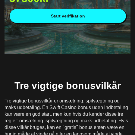
Start verifikation
Tre vigtige bonusvilkår
Tre vigtige bonusvilkår er omsætning, spilvægtning og
maks udbetaling. En Swift Casino bonus uden indbetaling
kan være en god start, men kun hvis du kender disse tre
regler: omsætning, spilvægtning og maks udbetaling. Hvis
disse vilkår bruges, kan en "gratis" bonus enten være en
hurtig måde at vinde på eller en langsom måde at vinde