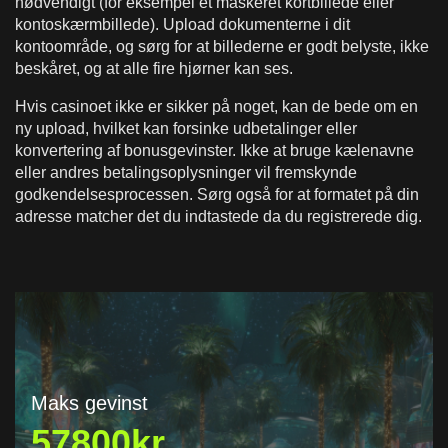
nødvendigt (for eksempel et maskeret kortbillede eller
kontoskærmbillede). Upload dokumenterne i dit
kontoområde, og sørg for at billederne er godt belyste, ikke
beskåret, og at alle fire hjørner kan ses.
Hvis casinoet ikke er sikker på noget, kan de bede om en
ny upload, hvilket kan forsinke udbetalinger eller
konvertering af bonusgevinster. Ikke at bruge kælenavne
eller andres betalingsoplysninger vil fremskynde
godkendelsesprocessen. Sørg også for at formatet på din
adresse matcher det du indtastede da du registrerede dig.
Maks gevinst
57800kr