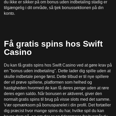
du ikke er sikker på om bonus uden indbetaling stadig er
tilgængelig i dit område, så tjek bonussektionen på din
konto.
Få gratis spins hos Swift
Casino
Du kan få gratis spins hos Swift Casino ved at gøre krav på
en "bonus uden indbetaling". Dette lader dig spille uden at
skulle indbetale penge først. Dette tilbud er til nye spillere
der vil prøve spillene, platformen som helhed og
hastigheden hvormed de kan få deres penge uden at røre
deres egen saldo. Når bonusen er aktiveret, giver den
normalt gratis spins til brug på visse slots med det samme.
Vær opmærksom på bonuspanelet i din profil. Det fortæller
dig præcist hvor mange spins du har, hvilke spil du kan