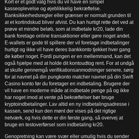
Kort er et godt valg hvis du vil have en simpel
kasseoplevelse og øjeblikkelig bekræftelse.
Banksikkerhedsregler eller grænser er normalt grunden til
at et kortindskud bliver afvist. Du kan hurtigt rette det ved at
prøve et mindre beløb, som at indbetale kr20, lade din
bank foretage online transaktioner eller gøre noget andet.
E-wallets er gode til spillere der vil foretage indbetalinger
hurtigt og ikke vil have deres bankkonto tjekket hver gang
de køber noget. Fordi pungen er en mellemmand, kan det
også hjælpe med at holde dit kontoudtog rent. For at undgå
at skulle gennemgå verifikationsanmodninger senere, sørg
for at navnet på din pungkonto matcher navnet på din Swift
Casino konto før du foretager en indbetaling. Brugere der
vil have en moderne måde at indbetale penge på og ikke
har noget imod at vente på bekræftelser bør bruge
kryptoindbetalinger. Lav altid en ny indbetalingsadresse i
kassen, send kun den mønt der vises på det rigtige
netværk, og hvis dette er din første gang, så overvej at
bruge en testoverførsel som indbetaling kr20.
Genopretning kan være svær eller umulig hvis du sender